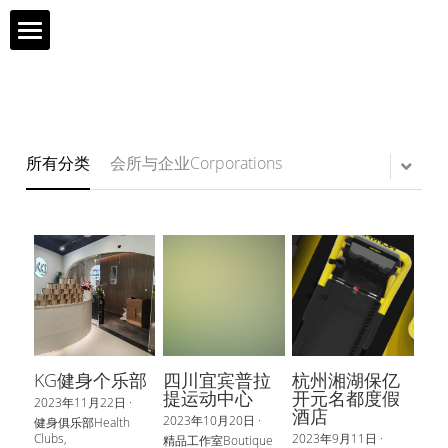
首页
品牌历程
所有分类
会所与企业Corporations
产品介绍
服务市场
联系我们
网上商城
KG健身个乐部
四川宜宾普拉
杭州湘湖保亿
DURATEK迪耐特
提运动中心
开元名都度假
2023年11月22日
·
酒店
2023年10月20日
·
健身俱乐部Health
Clubs,
2023年9月11日
·
精品工作室Boutique