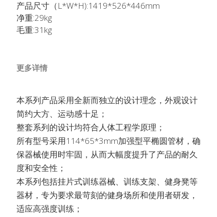
English
产品尺寸（L*W*H):1419*526*446mm
净重:29kg
English
搜索
毛重:31kg
Français
更多详情
本系列产品采用全新而独立的设计理念，外观设计
简约大方、运动感十足；
整套系列的设计均符合人体工程学原理；
所有型号采用114*65*3mm加强型平椭圆管材，确
保器械使用时牢固，从而大幅度提升了产品的耐久
度和安全性；
本系列包括挂片式训练器械、训练支架、健身凳等
器材，专为要求最苛刻的健身场所和使用者研发，
适应高强度训练；