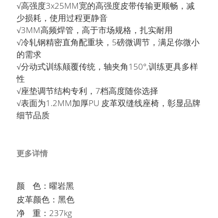
English
√高强度3x25MM宽的高强度皮带传输更顺畅，减
少损耗，使用过程更静音
English
搜索
√3MM高频焊管，高于市场规格，扎实耐用
√冷轧钢精密直角配重块，5磅微调节，满足你微小
Français
的需求
√分动式训练颠覆传统，轴夹角150°,训练更具多样
性
√座垫调节结构专利，7档高度随你选择
√表面为1.2MM加厚PU 皮革双缝线座椅，彰显品牌
细节品质
更多详情
颜    色：曜岩黑
皮革颜色：黑色
净    重：237kg