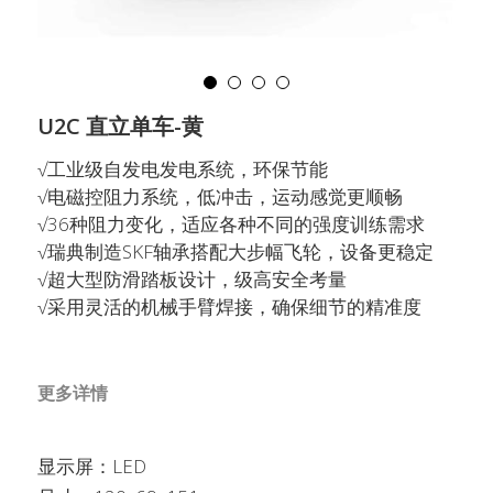
English
English
搜索
Français
U2C 直立单车-黄
√工业级自发电发电系统，环保节能
√电磁控阻力系统，低冲击，运动感觉更顺畅
√36种阻力变化，适应各种不同的强度训练需求
√瑞典制造SKF轴承搭配大步幅飞轮，设备更稳定
√超大型防滑踏板设计，级高安全考量
√采用灵活的机械手臂焊接，确保细节的精准度
更多详情
显示屏：LED 